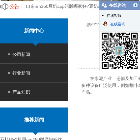
在线咨询
公告：
山东nm360豆奶app污版哪家好?豆奶app耐磨衬板值得拥
在线客服
北京nm400豆奶app污版商家情绪不佳 报价混乱
在线咨询
您所在的位置：
豆奶app污版
>
新闻中心
公司新闻
行业新闻
在水泥产业、运输及加工
多种设备广泛使用，例如翻斗车滚
产品知识
产品。
双重时效工艺提高复合豆
推荐新闻
石料破碎机用nm450耐磨钢板优