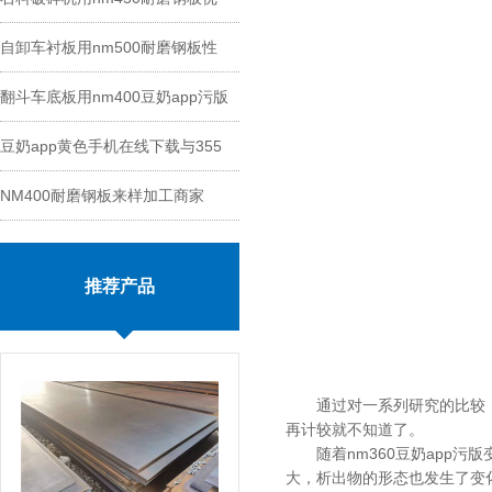
自卸车衬板用nm500耐磨钢板性
势
翻斗车底板用nm400豆奶app污版
能
豆奶app黄色手机在线下载与355
切割
NM400耐磨钢板来样加工商家
钢板区别
推荐产品
通过对一系列研究的比较，确
再计较就不知道了。
随着nm360豆奶app污版变
大，析出物的形态也发生了变化