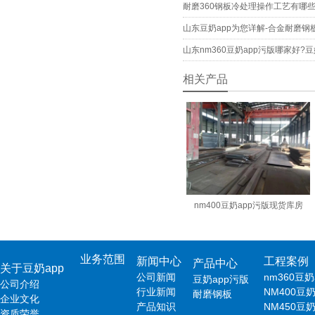
耐磨360钢板冷处理操作工艺有哪
山东豆奶app为您详解-合金耐磨钢
山东nm360豆奶app污版哪家好?
相关产品
nm400豆奶app污版现货库房
业务范围
新闻中心
工程案例
产品中心
关于豆奶app
公司新闻
nm360豆
豆奶app污版
公司介绍
行业新闻
NM400豆
耐磨钢板
企业文化
产品知识
NM450豆
资质荣誉