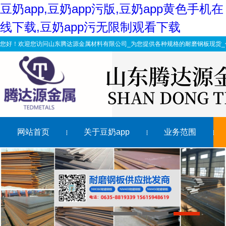
豆奶app,豆奶app污版,豆奶app黄色手机在
线下载,豆奶app污无限制观看下载
您好！欢迎您访问山东腾达源金属材料有限公司_为您提供各种规格的耐磨钢板现货_
网站首页
关于豆奶app
业务范围
山东nm360豆奶app污版哪家好?豆奶app耐磨衬板值得拥
北京nm400豆奶app污版商家情绪不佳 报价混乱
抚州叉车专用nm400耐磨衬板韧性断裂特征
请看，豆奶app污无限制观看下载加工如何保质保量完成工
1
2
3
如何防止海口nm450耐磨钢板断裂失效?