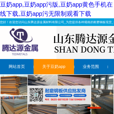
豆奶app,豆奶app污版,豆奶app黄色手机在
线下载,豆奶app污无限制观看下载
您好！欢迎您访问山东腾达源金属材料有限公司_为您提供各种规格的耐磨钢板现货_
网站首页
关于豆奶app
业务范围
济源nm360耐磨复合钢板四大主要性能对比
nm360豆奶app污版表面裂纹缺陷的分析与控制
Nm400豆奶app污版加工价格其决定因素有很多
淬火温度过低时HM360豆奶app污版的不同断口形态
1
2
3
详解Nm360耐磨钢板开裂原因