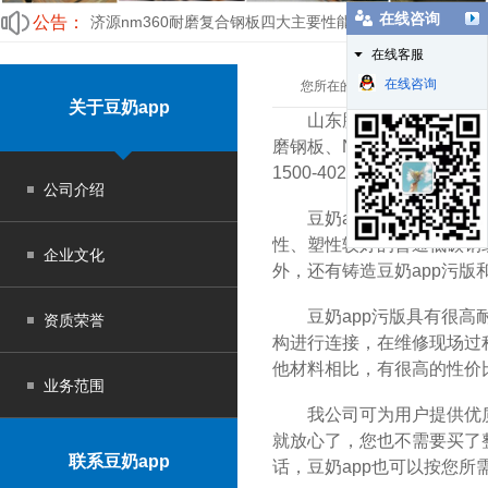
在线咨询
公告：
济源nm360耐磨复合钢板四大主要性能对比
在线客服
nm360豆奶app污版表面裂纹缺陷的分析与控制
在线咨询
您所在的位置：
豆奶app污版
>
关于豆奶app
山东腾达源金属材料有限公司注册资
磨钢板、NM360豆奶ap
1500-4020mm，
公司介绍
豆奶app污版(Wear Res
性、塑性较好的普通低
企业文化
外，还有铸造豆奶app污版
豆奶app污版具有很高耐磨性能和较
资质荣誉
构进行连接，在维修现场过程中具有
他材料相比，有很高的性
业务范围
我公司可为用户提供优质耐磨
就放心了，您也不需要买了
联系豆奶app
话，豆奶app也可以按您