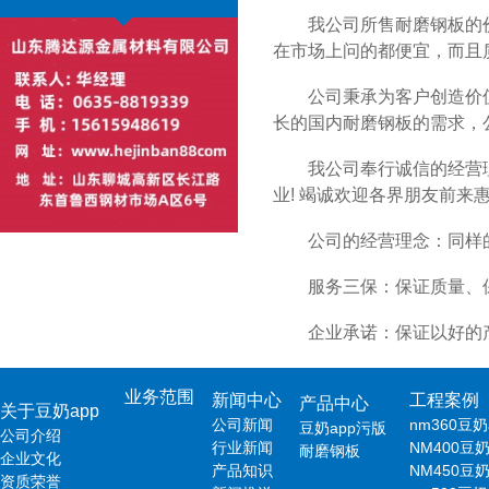
我公司所售耐磨钢板的价格都
在市场上问的都便宜，而且质量
公司秉承为客户创造价值的经营
长的国内耐磨钢板的需求
我公司奉行诚信的经营理念，
业! 竭诚欢迎各界朋友前来惠顾
公司的经营理念：同样的产
服务三保：保证质量、保证时
企业承诺：保证以好的产品
业务范围
新闻中心
工程案例
产品中心
关于豆奶app
公司新闻
nm360豆
豆奶app污版
公司介绍
行业新闻
NM400豆
耐磨钢板
企业文化
产品知识
NM450豆
资质荣誉