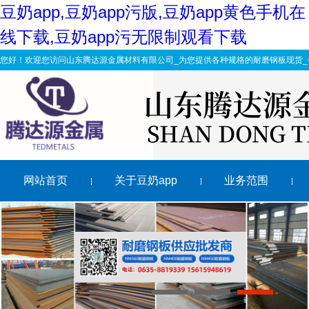
豆奶app,豆奶app污版,豆奶app黄色手机在
线下载,豆奶app污无限制观看下载
您好！欢迎您访问山东腾达源金属材料有限公司_为您提供各种规格的耐磨钢板现货_
网站首页
关于豆奶app
业务范围
对nm360豆奶app污版质量有不良影响的元素
关于豆奶app污无限制观看下载厂家的售后服务问题你了解
江苏南京nm500耐磨钢板硬度有3种
请看，豆奶app污无限制观看下载加工如何保质保量完成工
1
2
3
热试的成功标志着智能制造在无缝管生产上取得重大突破