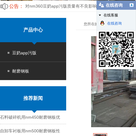
在线咨询
公告：
对nm360豆奶app污版质量有不良影响的元素
在线客服
关于豆奶app污无限制观看下载厂家的售后服务问题你了解
在线咨询
您所在的位置：
豆奶app污版
>
产品中心
豆奶app污版
耐磨钢板
推荐新闻
石料破碎机用nm450耐磨钢板优
自卸车衬板用nm500耐磨钢板性
势