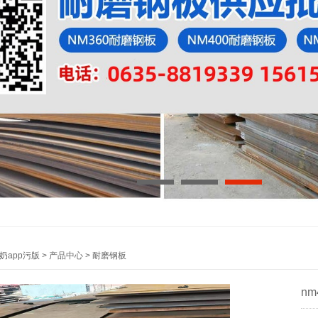
口形态
因
施
1
2
3
口形态
奶app污版
>
产品中心
>
耐磨钢板
n