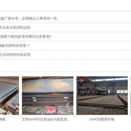
p污版厂家分享：近期钢企人事变动一览
割方法及火焰切割过程
制观看下载热处理有哪些注意事项?
板切割时的变形？
割之水切割特性及应用
磨钢板
定制nm400豆奶app污版批发零售价格
nm450耐磨衬板