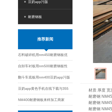
豆奶app污版
耐磨钢板
推荐新闻
石料破碎机用nm450耐磨钢板优
自卸车衬板用nm500耐磨钢板性
势
翻斗车底板用nm400豆奶app污版
能
豆奶app黄色手机在线下载与355
切割
材质 厚度 宽度
耐磨钢 NM450 1
NM400耐磨钢板来样加工商家
钢板区别
耐磨钢 NM450 1
耐磨钢 NM450 1