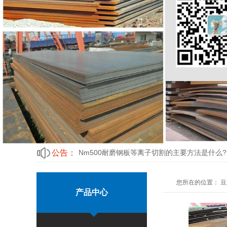
Nm500耐磨钢板等离子切割的主要方法是什么?
淬火温度过低时HM360豆奶app污版的不同断
影响破碎机锤头使用nm360耐磨衬板寿命的原
提高河源nm500合金耐磨钢板表面粗糙度的措
豆奶app污无限制观看下载市场悲观情绪加剧
公告：
Nm500耐磨钢板等离子切割的主要方法是什么?
淬火温度过低时HM360豆奶app污版的不同断
您所在的位置：
豆
产品中心